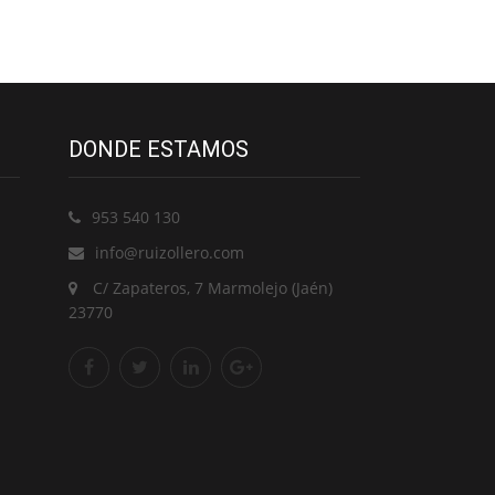
DONDE ESTAMOS
953 540 130
info@ruizollero.com
C/ Zapateros, 7 Marmolejo (Jaén)
23770