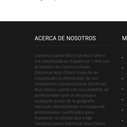
ACERCA DE NOSOTROS
M
Construcciones Eléctricas Ruiz Ollero
fue constituida en España en 1.965 con
el nombre de Construcciones
Eléctricas Ruiz Ollero, fruto de las
inquietudes profesionales de sus
fundadores.Construcciones Eléctricas
Ruiz Ollero cuenta con una plantilla de
profesionales que se desplaza a
cualquier punto de la geografía
nacional, manteniendo un equipo de
profesionales cualificados para
mantener la calidad que exige
Construcciones Eléctricas Ruiz Ollero